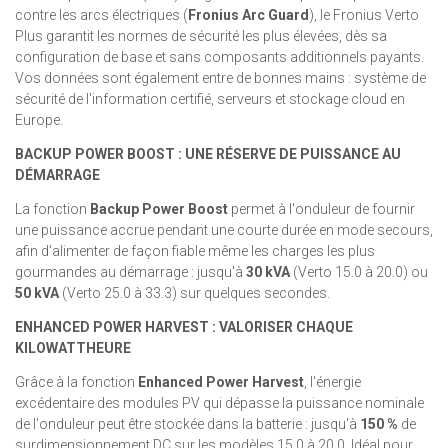
contre les arcs électriques (
Fronius Arc Guard
), le Fronius Verto
Plus garantit les normes de sécurité les plus élevées, dès sa
configuration de base et sans composants additionnels payants.
Vos données sont également entre de bonnes mains : système de
sécurité de l'information certifié, serveurs et stockage cloud en
Europe.
BACKUP POWER BOOST : UNE RÉSERVE DE PUISSANCE AU
DÉMARRAGE
La fonction
Backup Power Boost
permet à l'onduleur de fournir
une puissance accrue pendant une courte durée en mode secours,
afin d'alimenter de façon fiable même les charges les plus
gourmandes au démarrage : jusqu'à
30 kVA
(Verto 15.0 à 20.0) ou
50 kVA
(Verto 25.0 à 33.3) sur quelques secondes.
ENHANCED POWER HARVEST : VALORISER CHAQUE
KILOWATTHEURE
Grâce à la fonction
Enhanced Power Harvest
, l'énergie
excédentaire des modules PV qui dépasse la puissance nominale
de l'onduleur peut être stockée dans la batterie : jusqu'à
150 %
de
surdimensionnement DC sur les modèles 15.0 à 20.0. Idéal pour