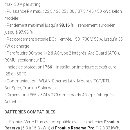
max. 50 A par string
• Puissance PV max. : 22,5 / 26,25 / 30 / 37,5 / 45 / 50 kWc selon
modèle
• Rendement maximal jusqu'à
98,16 %
– rendement européen
jusqu'à 97,96 %
• Raccordement batterie DC : 1 entrée, 150–700 V, 50 A, jusqu'à 35
kW de charge
• Parafoudre DC type 1+2 & AC type 2 intégrés, Arc Guard (AFCI),
RCMU, sectionneur DC
• Indice de protection
IP66
– installation intérieure et extérieure –
-25 à +60 °C
• Communication : WLAN, Ethernet LAN, Modbus TCP/RTU
SunSpec, Fronius Solar.web
• Dimensions 865 × 574 × 279 mm – poids 43 kg – fabriqué en
Autriche
BATTERIES COMPATIBLES
Le Fronius Verto Plus est compatible avec les batteries
Fronius
Reserva
(6,3 à 15,8 kWh) et
Fronius Reserva Pro
(12 à 32 kWh,