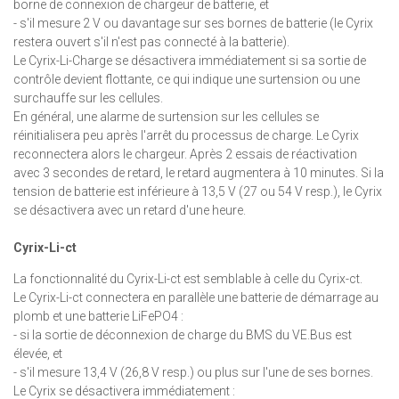
borne de connexion de chargeur de batterie, et
- s'il mesure 2 V ou davantage sur ses bornes de batterie (le Cyrix
restera ouvert s'il n'est pas connecté à la batterie).
Le Cyrix-Li-Charge se désactivera immédiatement si sa sortie de
contrôle devient flottante, ce qui indique une surtension ou une
surchauffe sur les cellules.
En général, une alarme de surtension sur les cellules se
réinitialisera peu après l'arrêt du processus de charge. Le Cyrix
reconnectera alors le chargeur. Après 2 essais de réactivation
avec 3 secondes de retard, le retard augmentera à 10 minutes. Si la
tension de batterie est inférieure à 13,5 V (27 ou 54 V resp.), le Cyrix
se désactivera avec un retard d'une heure.
Cyrix-Li-ct
La fonctionnalité du Cyrix-Li-ct est semblable à celle du Cyrix-ct.
Le Cyrix-Li-ct connectera en parallèle une batterie de démarrage au
plomb et une batterie LiFePO4 :
- si la sortie de déconnexion de charge du BMS du VE.Bus est
élevée, et
- s'il mesure 13,4 V (26,8 V resp.) ou plus sur l'une de ses bornes.
Le Cyrix se désactivera immédiatement :