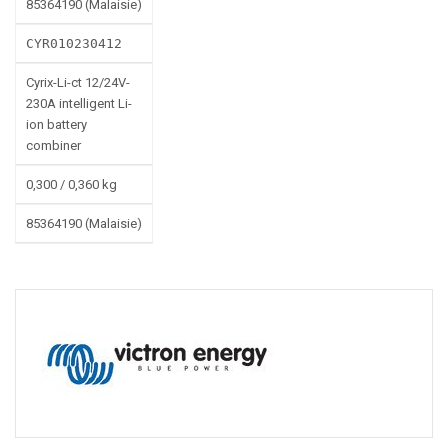
85364190 (Malaisie)
CYR010230412
Cyrix-Li-ct 12/24V-
230A intelligent Li-
ion battery
combiner
0,300 / 0,360 kg
85364190 (Malaisie)