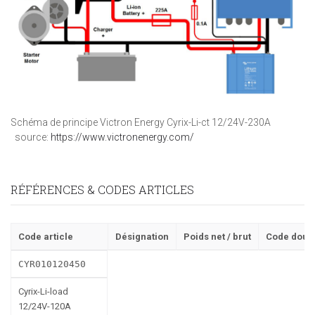
Schéma de principe Victron Energy Cyrix-Li-ct 12/24V-230A
source:
https://www.victronenergy.com/
RÉFÉRENCES & CODES ARTICLES
Code article
Désignation
Poids net / brut
Code douan
CYR010120450
Cyrix-Li-load
12/24V-120A