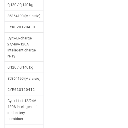
0,120 / 0,140 kg
85364190 (Malaisie)
CYR020120430
Cyrix-Li-charge
24/48V-120A
intelligent charge
relay
0,120 / 0,140 kg
85364190 (Malaisie)
CYR010120412
Cyrix-Li-ct 12/24V-
120A intelligent Li-
ion battery
combiner