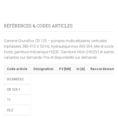
RÉFÉRENCES & CODES ARTICLES
Gamme Grundfos CR 125 – pompes multicellulaires verticales
triphasées 380-415 V, 50 Hz, hydraulique inox AISI 304, tête et socle
fonte, garniture mécanique HQQE. Garniture Viton (HQQV) et autres
variantes sur demande. Prix et disponibilité sur demande.
Code article
Désignation
P2 [kW]
In [A]
Raccordement
93390552
CR 125-1
11
22,2