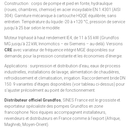
Construction : corps de pompe et pied en fonte, hydraulique
(roues, chambres, chemise) en acier inoxydable EN 1.4301 (AISI
304). Garniture mécanique à cartouche HQQE équilibrée, sans
entretien. Température du liquide -20 à +120 °C, pression de service
jusqu'à 25 bar selon le modèle.
Moteur triphasé à haut rendement IE4, de 11 à 55 kW (Grundfos
MG jusqu'à 22 kW, Innomotics – ex-Siemens – au-delà). Versions
CRE
avec variateur de fréquence intégré MGE disponibles sur
demande, pour la pression constante et les économies d'énergie.
Applications : surpression et distribution d'eau, eaux de process
industrielles, installations de lavage, alimentation de chaudières,
refroidissement et climatisation, irrigation. Raccordement bride DN
150. 9 variantes d'étages disponibles (voir tableau ci-dessus) pour
s'ajuster précisément au point de fonctionnement.
Distributeur officiel Grundfos
, SINES France est le grossiste et
exportateur spécialiste des pompes Grundfos en zone
francophone. Nos équipes accompagnent installateurs,
revendeurs et distributeurs en France comme à l'export (Afrique,
Maghreb, Moyen-Orient).