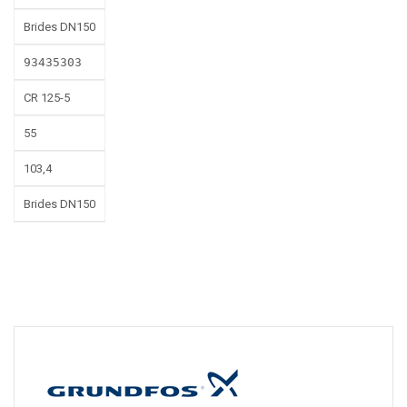
Brides DN150
93435303
CR 125-5
55
103,4
Brides DN150