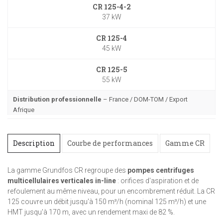
CR 125-4-2
37 kW
CR 125-4
45 kW
CR 125-5
55 kW
Distribution professionnelle
– France / DOM-TOM / Export
Afrique
Description
Courbe de performances
Gamme CR
La gamme Grundfos CR regroupe des
pompes centrifuges
multicellulaires verticales in-line
: orifices d'aspiration et de
refoulement au même niveau, pour un encombrement réduit. La CR
125 couvre un débit jusqu'à 150 m³/h (nominal 125 m³/h) et une
HMT jusqu'à 170 m, avec un rendement maxi de 82 %.