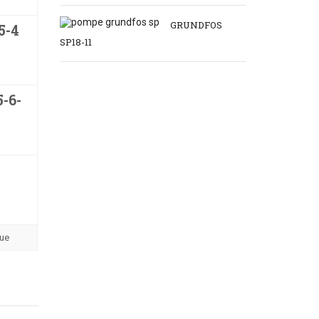
GRUNDFOS
5-4
SP18-11
W
-6-
W
que