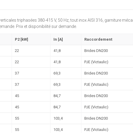
icales triphasées 380-415 V, 50 Hz, tout inox AISI 316, garniture méc
emande. Prix et disponibilité sur demande.
P2 [kW]
In [A]
Raccordement
22
41,8
Brides DN200
22
41,8
PJE (Victaulic)
37
69,3
Brides DN200
37
69,3
PJE (Victaulic)
45
84,7
Brides DN200
45
84,7
PJE (Victaulic)
55
103,4
Brides DN200
55
103,4
PJE (Victaulic)