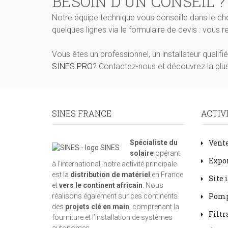
BESOIN D'UN CONSEIL ?
Notre équipe technique vous conseille dans le ch
quelques lignes via le formulaire de devis : vous 
Vous êtes un professionnel, un installateur qualif
SINES.PRO
? Contactez-nous et découvrez la plus
SINES FRANCE
ACTIV
Vente
Spécialiste du
solaire
opérant
Expor
à l'international, notre activité principale
est la
distribution de matériel
en France
Site 
et
vers le continent africain
. Nous
Pomp
réalisons également sur ces continents
des
projets clé en main
, comprenant la
Filtr
fourniture et l’installation de systèmes