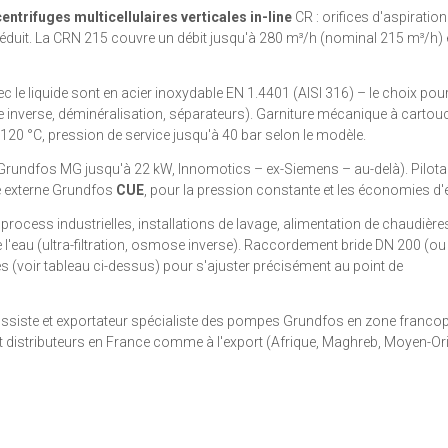
ntrifuges multicellulaires verticales in-line
CR : orifices d'aspiration
uit. La CRN 215 couvre un débit jusqu'à 280 m³/h (nominal 215 m³/h) 
c le liquide sont en acier inoxydable EN 1.4401 (AISI 316) – le choix pour
ose inverse, déminéralisation, séparateurs). Garniture mécanique à cartou
 +120 °C, pression de service jusqu'à 40 bar selon le modèle.
(Grundfos MG jusqu'à 22 kW, Innomotics – ex-Siemens – au-delà). Pilota
ce externe Grundfos
CUE
, pour la pression constante et les économies d'
 process industrielles, installations de lavage, alimentation de chaudière
 de l'eau (ultra-filtration, osmose inverse). Raccordement bride DN 200 (o
es (voir tableau ci-dessus) pour s'ajuster précisément au point de
rossiste et exportateur spécialiste des pompes Grundfos en zone franco
 distributeurs en France comme à l'export (Afrique, Maghreb, Moyen-Ori