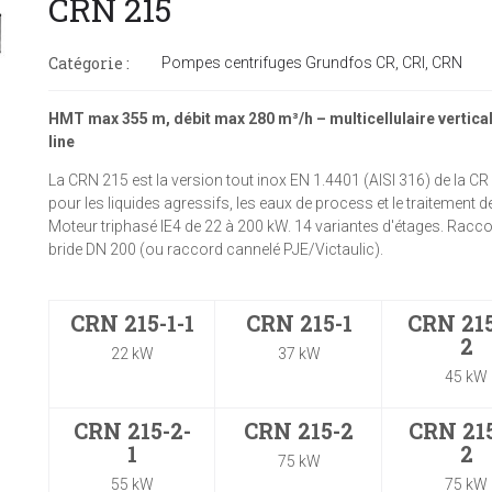
CRN 215
Catégorie :
Pompes centrifuges Grundfos CR, CRI, CRN
HMT max 355 m, débit max 280 m³/h – multicellulaire vertical
line
La CRN 215 est la version tout inox EN 1.4401 (AISI 316) de la CR
pour les liquides agressifs, les eaux de process et le traitement de
Moteur triphasé IE4 de 22 à 200 kW. 14 variantes d'étages. Rac
bride DN 200 (ou raccord cannelé PJE/Victaulic).
CRN 215-1-1
CRN 215-1
CRN 215
2
22 kW
37 kW
45 kW
CRN 215-2-
CRN 215-2
CRN 215
1
2
75 kW
55 kW
75 kW