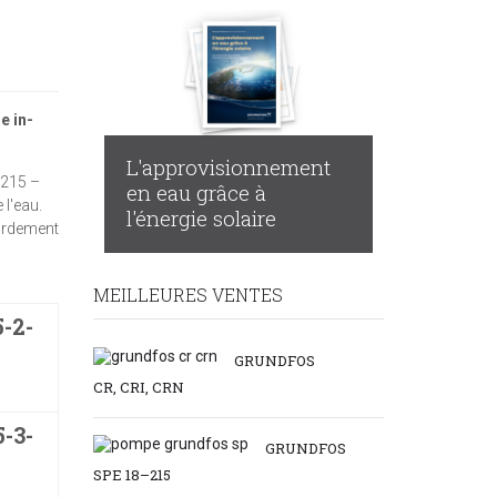
e in-
L'approvisionnement
 215 –
en eau grâce à
 l'eau.
l'énergie solaire
cordement
MEILLEURES VENTES
-2-
GRUNDFOS
CR, CRI, CRN
-3-
GRUNDFOS
SPE 18–215