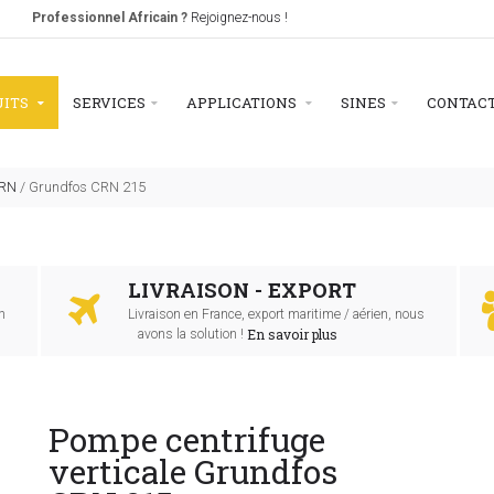
Professionnel Africain ?
Rejoignez-nous !
UITS
SERVICES
APPLICATIONS
SINES
CONTAC
CRN
/
Grundfos CRN 215
LIVRAISON - EXPORT
n
Livraison en France, export maritime / aérien, nous
En savoir plus
avons la solution !
Pompe centrifuge
verticale Grundfos