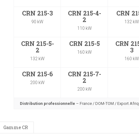
CRN 215-3
CRN 215-4-
CRN 21
2
90 kW
132 k
110 kW
CRN 215-5-
CRN 215-5
CRN 215
2
3
160 kW
132 kW
160 k
CRN 215-6
CRN 215-7-
2
200 kW
200 kW
Distribution professionnelle
– France / DOM-TOM / Export Afri
Gamme CR