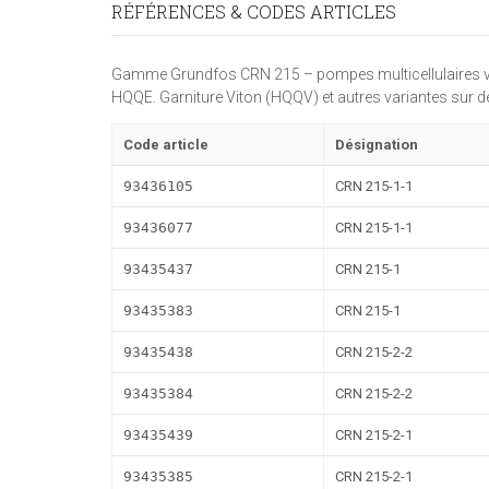
RÉFÉRENCES & CODES ARTICLES
Gamme Grundfos CRN 215 – pompes multicellulaires vert
HQQE. Garniture Viton (HQQV) et autres variantes sur d
Code article
Désignation
93436105
CRN 215-1-1
93436077
CRN 215-1-1
93435437
CRN 215-1
93435383
CRN 215-1
93435438
CRN 215-2-2
93435384
CRN 215-2-2
93435439
CRN 215-2-1
93435385
CRN 215-2-1