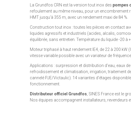
La Grundfos CRN est la version tout inox des
pompes ce
refoulement au même niveau, pour un encombrement réd
HMT jusqu'à 355 m, avec un rendement maxi de 84 %.
Construction tout inox : toutes les pièces en contact ave
liquides agressifs et industriels (acides, alcalis, osm
équilibrée, sans entretien. Température du liquide -20 à
Moteur triphasé à haut rendement IE4, de 22 à 200 kW 
vitesse variable possible avec un variateur de fréquen
Applications : surpression et distribution d'eau, eaux de
refroidissement et climatisation, irrigation, traitement
cannelé PJE/Victaulic). 14 variantes d'étages disponibl
fonctionnement.
Distributeur officiel Grundfos
, SINES France est le g
Nos équipes accompagnent installateurs, revendeurs et