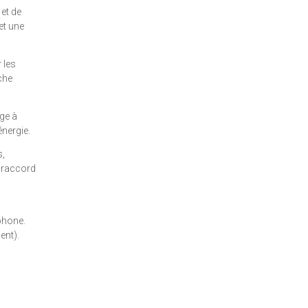
 et de
et une
 les
che
ge à
énergie.
s,
u raccord
phone.
ent).