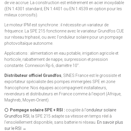
de vie accrue. La construction est entièrement en acier inoxydable
(EN 1.4301 standard, EN 1.4401 ou EN 1.4539 en option pour les
milieux corrosifs).
Le moteur IPM est synchrone : il nécessite un variateur de
fréquence. La SPE 215 fonctionne avec le variateur Grundfos CUE
sur réseau triphasé, ou avec l'onduleur solaire pour un pompage
photovoltaïque autonome.
Applications : alimentation en eau potable, irrigation agricole et
horticole, rabattement de nappe, surpression et pression
constante. Connexion Rp 6, diamètre 10".
Distributeur officiel Grundfos
, SINES France est le grossiste et
exportateur spécialiste des pompes immergées SPE en zone
francophone. Nos équipes accompagnent installateurs,
revendeurs et distributeurs en France comme à l'export (Afrique,
Maghreb, Moyen-Orient).
Pompage solaire SPE + RSI :
couplée à l'
onduleur solaire
Grundfos RSI
, la SPE 215 adapte sa vitesse en temps réel à
l'ensoleillement disponible, sans batterie ni réseau.
En savoir plus
sur le RSI →