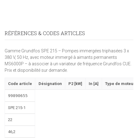
RÉFÉRENCES & CODES ARTICLES
Gamme Grundfos SPE 215 – Pompes immergées triphasées 3 x
380 V, 50 Hz, avec moteur immergé à aimants permanents
MS6000P – à associer à un variateur de fréquence Grundfos CUE.
Prix et disponibilité sur demande.
Code article
Désignation
P2 [kW]
In [A]
Type de moteur
99890655
SPE 215-1
22
46,2