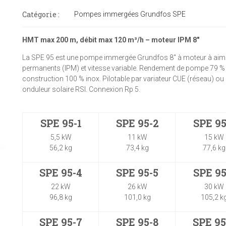
Catégorie :
Pompes immergées Grundfos SPE
HMT max 200 m, débit max 120 m³/h – moteur IPM 8"
La SPE 95 est une pompe immergée Grundfos 8" à moteur à aim
permanents (IPM) et vitesse variable. Rendement de pompe 79 % 
construction 100 % inox. Pilotable par variateur CUE (réseau) ou
onduleur solaire RSI. Connexion Rp 5.
SPE 95-1
SPE 95-2
SPE 95
5,5 kW
11 kW
15 kW
56,2 kg
73,4 kg
77,6 kg
SPE 95-4
SPE 95-5
SPE 95
22 kW
26 kW
30 kW
96,8 kg
101,0 kg
105,2 k
SPE 95-7
SPE 95-8
SPE 95