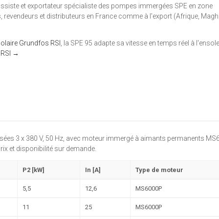
rossiste et exportateur spécialiste des pompes immergées SPE en zone
revendeurs et distributeurs en France comme à l'export (Afrique, Magh
olaire Grundfos RSI
, la SPE 95 adapte sa vitesse en temps réel à l'ensol
e RSI →
es 3 x 380 V, 50 Hz, avec moteur immergé à aimants permanents MS
ix et disponibilité sur demande.
P2 [kW]
In [A]
Type de moteur
5,5
12,6
MS6000P
11
25
MS6000P