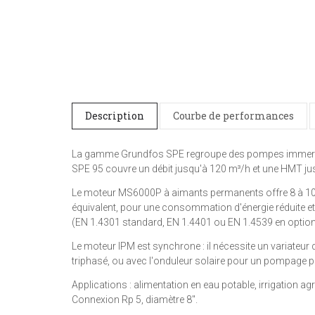
Description
Courbe de performances
La gamme Grundfos SPE regroupe des pompes immer
SPE 95 couvre un débit jusqu'à 120 m³/h et une HMT j
Le moteur MS6000P à aimants permanents offre 8 à 10
équivalent, pour une consommation d'énergie réduite et 
(EN 1.4301 standard, EN 1.4401 ou EN 1.4539 en option 
Le moteur IPM est synchrone : il nécessite un variateur
triphasé, ou avec l'onduleur solaire pour un pompage
Applications : alimentation en eau potable, irrigation a
Connexion Rp 5, diamètre 8".