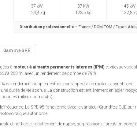
37 kW
37 kW
45 kW
124,4 kg
128,6 kg
132,8 k
Distribution professionnelle
– France / DOM-TOM / Export Afri
Gamme SPE
gées à
moteur à aimants permanents internes (IPM)
et vitesse variabl
usqu'à 200 m, avec un rendement de pompe de 79 %.
 % de rendement supplémentaire par rapport à un moteur asynchrone
une durée de vie accrue. La construction est entièrement en acier inoxy
pour les milieux corrosifs).
 de fréquence. La SPE 95 fonctionne avec le variateur Grundfos CUE sur 
 photovoltaïque autonome.
gricole et horticole, rabattement de nappe, surpression et pression consta