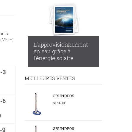
ants
(MEI –),
L'approvisionnement
en eau grâce à
l'énergie solaire
-3
MEILLEURES VENTES
GRUNDFOS
-6
SP9-13
g
GRUNDFOS
-9