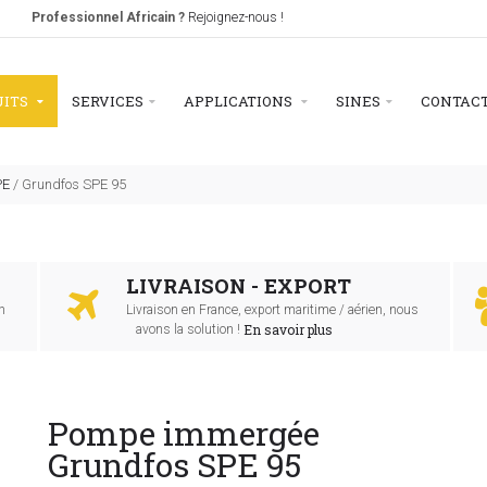
Professionnel Africain ?
Rejoignez-nous !
UITS
SERVICES
APPLICATIONS
SINES
CONTAC
PE
/
Grundfos SPE 95
LIVRAISON - EXPORT
n
Livraison en France, export maritime / aérien, nous
En savoir plus
avons la solution !
Pompe immergée
Grundfos SPE 95