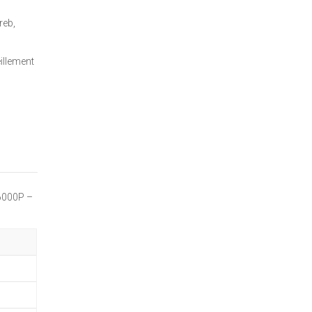
reb,
eillement
6000P –