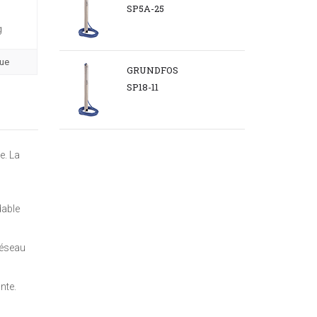
SP5A-25
g
que
GRUNDFOS
SP18-11
e. La
dable
réseau
nte.