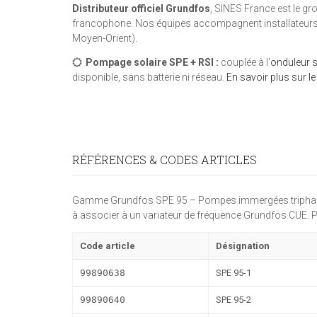
Distributeur officiel Grundfos
, SINES France est le g
francophone. Nos équipes accompagnent installateurs, 
Moyen-Orient).
Pompage solaire SPE + RSI :
couplée à l'
onduleur s
disponible, sans batterie ni réseau.
En savoir plus sur l
RÉFÉRENCES & CODES ARTICLES
Gamme Grundfos SPE 95 – Pompes immergées triphasé
à associer à un variateur de fréquence Grundfos CUE. Pr
Code article
Désignation
99890638
SPE 95-1
99890640
SPE 95-2