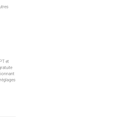
utres
PT et
ratuite
tionnant
 réglages