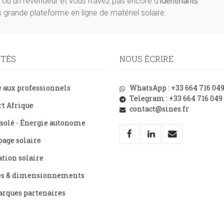
ié ou un revendeur et vous n'avez pas encore d'
identifiants
 grande plateforme en ligne de matériel solaire.
ITÉS
NOUS ÉCRIRE
 aux professionnels
WhatsApp : +33 664 716 04
Telegram : +33 664 716 049
t Afrique
contact@sines.fr
isolé - Énergie autonome
age solaire
ation solaire
es & dimensionnements
rques partenaires