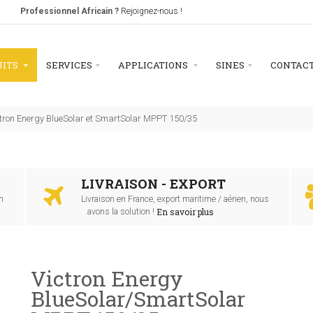
Professionnel Africain ?
Rejoignez-nous !
UITS
SERVICES
APPLICATIONS
SINES
CONTAC
tron Energy BlueSolar et SmartSolar MPPT 150/35
LIVRAISON - EXPORT
n
Livraison en France, export maritime / aérien, nous
En savoir plus
avons la solution !
Victron Energy
BlueSolar/SmartSolar