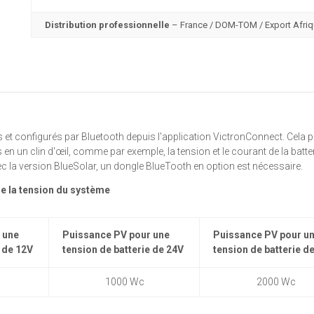
Distribution professionnelle
– France / DOM-TOM / Export Afri
et configurés par Bluetooth depuis l'application VictronConnect. Cela 
s en un clin d'œil, comme par exemple, la tension et le courant de la batter
vec la version BlueSolar, un dongle BlueTooth en option est nécessaire.
e la tension du système
 une
Puissance PV pour une
Puissance PV pour u
e de 12V
tension de batterie de 24V
tension de batterie d
1000 Wc
2000 Wc