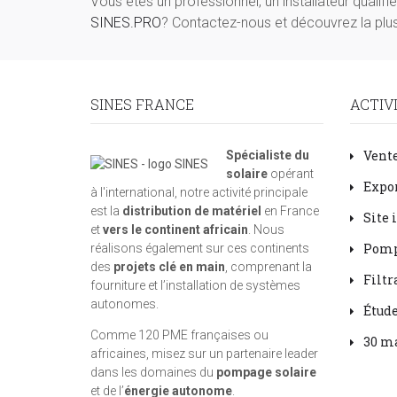
Vous êtes un professionnel, un installateur qualif
SINES.PRO
? Contactez-nous et découvrez la plus
SINES FRANCE
ACTIV
Vente
Spécialiste du
solaire
opérant
Expor
à l'international, notre activité principale
est la
distribution de matériel
en France
Site 
et
vers le continent africain
. Nous
Pomp
réalisons également sur ces continents
des
projets clé en main
, comprenant la
Filtr
fourniture et l’installation de systèmes
autonomes.
Étud
Comme 120 PME françaises ou
30 ma
africaines, misez sur un partenaire leader
dans les domaines du
pompage solaire
et de l’
énergie autonome
.