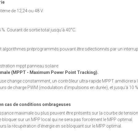
rie
tème de 12,24 ou 48 V.
 %. Courant de sortie total jusqu'à 40°C.
t algorithmes préprogrammés pouvant être sélectionnés par un interrup
aximale (MPPT - Maximum Power Point Tracking).
ineuse change constamment, un contrôleur ultra-rapide MPPT améliorera 
leurs de charge PWM (modulation d'impulsions en durée), et jusqu'à 10 %
 en cas de conditions ombrageuses
sance maximale ou plus peuvent être présents sur la courbe de tension
 bloquer sur un MPP local qui ne sera pas forcément le MPP optimal.
s la récupération d'énergie en se bloquant sur le MPP optimal.