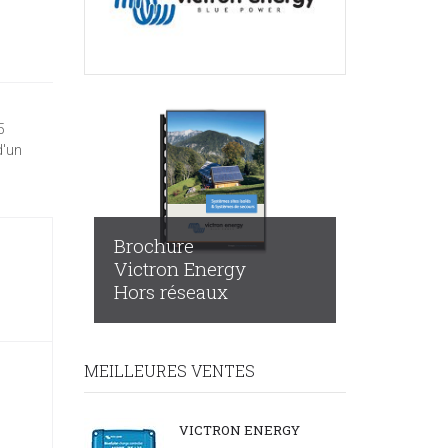
5
d'un
Brochure
Victron Energy
Hors réseaux
MEILLEURES VENTES
VICTRON ENERGY