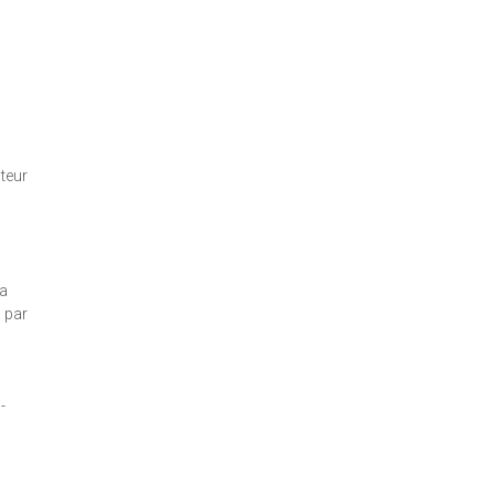
teur
la
 par
-