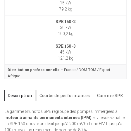
15 kW
79,2 kg
SPE 160-2
30 kW
100,2 kg
SPE 160-3
45 kW
121,2 kg
Distribution professionnelle
– France / DOM-TOM / Export
Afrique
Description
Courbe de performances
Gamme SPE
La gamme Grundfos SPE regroupe des pompes immergées à
moteur à aimants permanents internes (IPM)
et vitesse variable.
La SPE 160 couvre un débit jusqu'à 200 m³/h et une HMT jusqu'à
100 m, avec un rendement de pompe de 80 %.