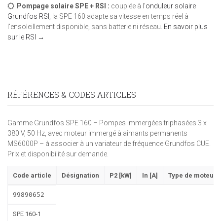
Pompage solaire SPE + RSI :
couplée à l'
onduleur solaire
Grundfos RSI
, la SPE 160 adapte sa vitesse en temps réel à
l'ensoleillement disponible, sans batterie ni réseau.
En savoir plus
sur le RSI →
RÉFÉRENCES & CODES ARTICLES
Gamme Grundfos SPE 160 – Pompes immergées triphasées 3 x
380 V, 50 Hz, avec moteur immergé à aimants permanents
MS6000P – à associer à un variateur de fréquence Grundfos CUE.
Prix et disponibilité sur demande.
Code article
Désignation
P2 [kW]
In [A]
Type de moteur
99890652
SPE 160-1